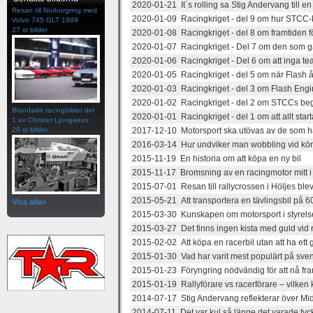
2020-01-21 It´s rolling sa Stig Andervang till en 
Resan till Nürburgring med
2020-01-09 Racingkriget - del 9 om hur STCC-
Volvo 745 GLT 1989
27 st bilder
2020-01-08 Racingkriget - del 8 om framtiden f
2020-01-07 Racingkriget - Del 7 om den som ga
2020-01-06 Racingkriget - Del 6 om att inga te
2020-01-05 Racingkriget - del 5 om när Flash å
2020-01-03 Racingkriget - del 3 om Flash Engine
2020-01-02 Racingkriget - del 2 om STCCs be
Blandade racingbilder del
2020-01-01 Racingkriget - del 1 om att allt sta
1 av Christer Ljungaeus
20 st bilder
2017-12-10 Motorsport ska utövas av de som h
2016-03-14 Hur undviker man wobbling vid kö
2015-11-19 En historia om att köpa en ny bil
2015-11-17 Bromsning av en racingmotor mitt i
2015-07-01 Resan till rallycrossen i Höljes blev
2015-05-21 Att transportera en tävlingsbil på 60
Visa alla»
2015-03-30 Kunskapen om motorsport i styre
2015-03-27 Det finns ingen kista med guld vid
2015-02-02 Att köpa en racerbil utan att ha ett 
2015-01-30 Vad har varit mest populärt på sve
2015-01-23 Föryngring nödvändig för att nå fra
2015-01-19 Rallyförare vs racerförare – vilken 
2014-07-17 Stig Andervang reflekterar över Midn
2014-07-11 Det var kul så länge det varade tyc