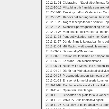
2012-11-01 Clubracing - Något att skämmas fö
2012-10-16 Vilka bilar blir framtida samlarobje
2012-07-06 Cruisingchaffis i Västerås i en Cadil
2012-06-23 Behövs det fler ungdomar i bilspor
2012-05-26 Några resetips för den som vill up
2012-02-29 Svenskt Sportvagnsmeeting och Ve
2012-01-24 Vem ersätter biltillverkarna i motor
2011-11-28 Peugeot lyckades i rally men Opel 
2011-11-27 Där det finns tuffa grabbar finns d
2011-11-04 MH Racing – ett svenskt team med 
2011-09-19 Så ska rally-SM räddas
2011-08-10 Clarion var först med att helsponsra 
2011-06-09 Le Mans – en svensk historia
2011-05-01 Nu kör vi Le Mans - löd rubriken 1
2011-04-24 Därför har Midnattssolsrallyt blivit
2011-04-17 Pressmeddelanden från team är ofta
2011-01-23 En svensk formelbilsserie kommer i
2010-12-07 Gamla racerförare ska köra Histori
2010-11-28 Optimister lever längre
2010-11-16 Bilsporten har plats för alla koncept
2010-11-08 Volvo Pv - Alla tiders tävlingsbil
2010-11-06 Köra själv är bättre än att vara spo