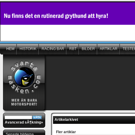
HEM
HISTORIK
RACING BAR
RBT
BILDER
ARTIKLAR
TESTE
Artikelarkivet
Avancerad sÃ¶kning»
Fler artiklar
Senaste bilderna