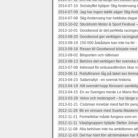
2014-07-10 Snöskyffel hjälper Stig Andervang i
2014-07-09 Jag har ingen taktik säger Stig Ande
2014-07-08 Stig Andervang har hektiska dagar f
2013-10-02 Stockholm Motor & Sport Festival – 
2013-10-01 Goodwood är det perfekta racing
2013-09-20 Goodwood ger verkligen racingpubl
2013-09-19 150 000 åskådare kan inte ha fel 
2013-09-18 Resan till Goodwood började med e
2013-09-02 Bilsporten och rättvisan
2013-08-13 Behövs det verkligen fler svenska 
2013-07-08 Intresset för entusiastfordon ökar n
2013-06-11 Rallyföraren låg på taket sex timmar
2013-04-23 Safarirallyt - en svensk historia
2013-04-19 Allt svenskt hopp försvann samtidi
2013-04-15 En av Sveriges meste Le Mans för
2013-03-28 Volvo och motorsport – hur länge 
2013-01-21 Clubman innebär mest fart för pen
2012-11-28 Bli en vinnare med Svarta Maskens
2012-11-21 Formelbilar måste fungera som en bö
2012-11-11 Växjögruppen hjälpte Stefan Johans
2012-11-08 Alla behöver inte ha ambitionen att 
2012-11-03 Det har hänt förr att bilmärken har f