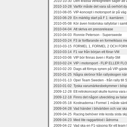
2010-10-30 Den krassa verkligheten säger att vi 
2010-10-28 Varför måste det vara så oerhört dyrt
2010-08-05 VIP-koncept i motorsport är på väg 
2010-06-29 En märklig start på F 1 -karriären
2010-05-08 Kör även historiska rallybilar i sa
2010-04-04 Att skriva en pressrelease
2010-04-03 Ronnie Peterson - Superswede
2010-03-24 F3 är fortfarande en formelklass me
2010-03-15 FORMEL 1, FORMEL 2 OCH FOR
2010-03-14 F1 var från början ett förar-VM
2010-03-06 VIP bör finnas även i Rally-SM
2010-02-24 VIP i motorsport - FLIP ELLER FL
2010-02-20 Dags att förnya synen på VIP-gäster
2010-01-25 Några skrönor från rallyskogen nä
2010-01-13 Opel Team Sweden - från rally till
2010-01-02 Tyska varumärkesbekymmer i bilsp
2009-12-28 Ett retrokoncept skulle kunna vara 
2009-12-18 Finns det någon utveckling av tala
2009-05-18 Kostnaderna i Formel 1 måste sän
2009-04-28 Vad händer i bilvärlden och var ska
2009-04-25 Racing behöver inte kosta sista skj
2009-04-23 Med lite raggarblod i ådrorna
2009-04-22 Vad ska en F1-säsong för ett team 