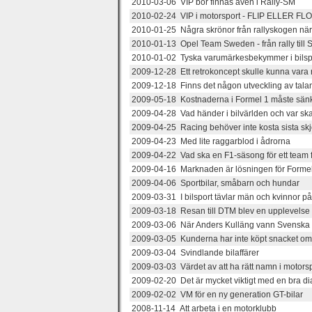
2010-03-06 VIP bör finnas även i Rally-SM
2010-02-24 VIP i motorsport - FLIP ELLER FL
2010-01-25 Några skrönor från rallyskogen nä
2010-01-13 Opel Team Sweden - från rally till
2010-01-02 Tyska varumärkesbekymmer i bilsp
2009-12-28 Ett retrokoncept skulle kunna vara 
2009-12-18 Finns det någon utveckling av tala
2009-05-18 Kostnaderna i Formel 1 måste sän
2009-04-28 Vad händer i bilvärlden och var ska
2009-04-25 Racing behöver inte kosta sista skj
2009-04-23 Med lite raggarblod i ådrorna
2009-04-22 Vad ska en F1-säsong för ett team 
2009-04-16 Marknaden är lösningen för Forme
2009-04-06 Sportbilar, småbarn och hundar
2009-03-31 I bilsport tävlar män och kvinnor p
2009-03-18 Resan till DTM blev en upplevelse u
2009-03-06 När Anders Kulläng vann Svenska R
2009-03-05 Kunderna har inte köpt snacket o
2009-03-04 Svindlande bilaffärer
2009-03-03 Värdet av att ha rätt namn i motors
2009-02-20 Det är mycket viktigt med en bra di
2009-02-02 VM för en ny generation GT-bilar
2008-11-14 Att arbeta i en motorklubb