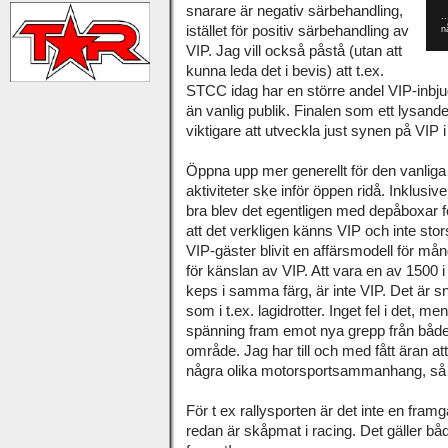
snarare är negativ särbehandling,
.
istället för positiv särbehandling av
n
VIP. Jag vill också påstå (utan att
kunna leda det i bevis) att t.ex.
STCC idag har en större andel VIP-inbj
än vanlig publik. Finalen som ett lysand
viktigare att utveckla just synen på VIP i
Öppna upp mer generellt för den vanliga 
aktiviteter ske inför öppen ridå. Inklusi
bra blev det egentligen med depåboxar 
att det verkligen känns VIP och inte sto
VIP-gäster blivit en affärsmodell för må
för känslan av VIP. Att vara en av 1500
keps i samma färg, är inte VIP. Det är sn
som i t.ex. lagidrotter. Inget fel i det, m
spänning fram emot nya grepp från både
område. Jag har till och med fått äran a
några olika motorsportsammanhang, så ja
För t ex rallysporten är det inte en framg
redan är skåpmat i racing. Det gäller 