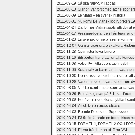
2011-09-19 Så ska rally-SM räddas
2011-08-10 Clarion var först med att helsponsra 
2011-06-09 Le Mans – en svensk historia
2011-05-01 Nu kör vi Le Mans - löd rubriken 1
2011-04-24 Därför har Midnattssolsrallyt blivit
2011-04-17 Pressmeddelanden från team är ofta
2011-01-23 En svensk formelbilsserie kommer i
2010-12-07 Gamla racerförare ska köra Histori
2010-11-28 Optimister lever längre
2010-11-16 Bilsporten har plats för alla koncept
2010-11-08 Volvo Pv - Alla tiders tävlingsbil
2010-11-06 Köra själv är bättre än att vara spo
2010-10-30 Den krassa verkligheten säger att vi 
2010-10-28 Varför måste det vara så oerhört dyrt
2010-08-05 VIP-koncept i motorsport är på väg 
2010-06-29 En märklig start på F 1 -karriären
2010-05-08 Kör även historiska rallybilar i sa
2010-04-04 Att skriva en pressrelease
2010-04-03 Ronnie Peterson - Superswede
2010-03-24 F3 är fortfarande en formelklass me
2010-03-15 FORMEL 1, FORMEL 2 OCH FOR
2010-03-14 F1 var från början ett förar-VM