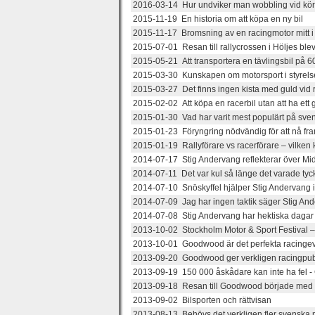
2016-03-14 Hur undviker man wobbling vid kö
2015-11-19 En historia om att köpa en ny bil
2015-11-17 Bromsning av en racingmotor mitt i
2015-07-01 Resan till rallycrossen i Höljes blev
2015-05-21 Att transportera en tävlingsbil på 60
2015-03-30 Kunskapen om motorsport i styre
2015-03-27 Det finns ingen kista med guld vid
2015-02-02 Att köpa en racerbil utan att ha ett 
2015-01-30 Vad har varit mest populärt på sve
2015-01-23 Föryngring nödvändig för att nå fra
2015-01-19 Rallyförare vs racerförare – vilken 
2014-07-17 Stig Andervang reflekterar över Midn
2014-07-11 Det var kul så länge det varade tyc
2014-07-10 Snöskyffel hjälper Stig Andervang i
2014-07-09 Jag har ingen taktik säger Stig Ande
2014-07-08 Stig Andervang har hektiska dagar f
2013-10-02 Stockholm Motor & Sport Festival – 
2013-10-01 Goodwood är det perfekta racing
2013-09-20 Goodwood ger verkligen racingpubl
2013-09-19 150 000 åskådare kan inte ha fel 
2013-09-18 Resan till Goodwood började med e
2013-09-02 Bilsporten och rättvisan
2013-08-13 Behövs det verkligen fler svenska 