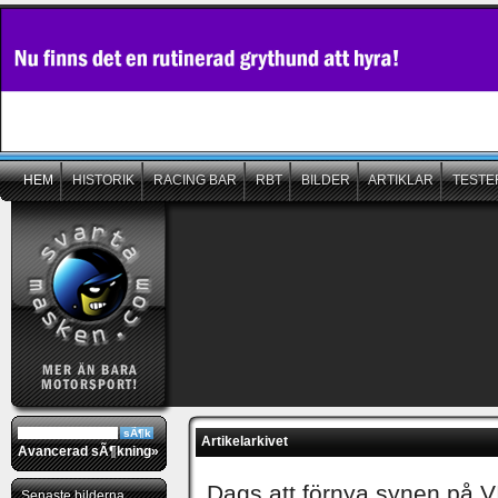
HEM
HISTORIK
RACING BAR
RBT
BILDER
ARTIKLAR
TESTE
Artikelarkivet
Avancerad sÃ¶kning»
Dags att förnya synen på V
Senaste bilderna