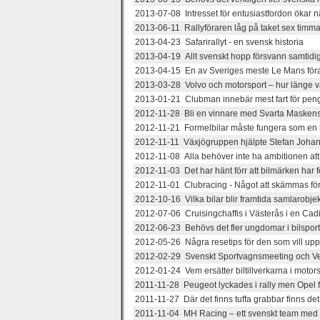
2013-07-08 Intresset för entusiastfordon ökar n
2013-06-11 Rallyföraren låg på taket sex timmar
2013-04-23 Safarirallyt - en svensk historia
2013-04-19 Allt svenskt hopp försvann samtidi
2013-04-15 En av Sveriges meste Le Mans för
2013-03-28 Volvo och motorsport – hur länge 
2013-01-21 Clubman innebär mest fart för pen
2012-11-28 Bli en vinnare med Svarta Maskens
2012-11-21 Formelbilar måste fungera som en bö
2012-11-11 Växjögruppen hjälpte Stefan Johans
2012-11-08 Alla behöver inte ha ambitionen att 
2012-11-03 Det har hänt förr att bilmärken har f
2012-11-01 Clubracing - Något att skämmas fö
2012-10-16 Vilka bilar blir framtida samlarobje
2012-07-06 Cruisingchaffis i Västerås i en Cadil
2012-06-23 Behövs det fler ungdomar i bilspor
2012-05-26 Några resetips för den som vill up
2012-02-29 Svenskt Sportvagnsmeeting och Ve
2012-01-24 Vem ersätter biltillverkarna i motor
2011-11-28 Peugeot lyckades i rally men Opel 
2011-11-27 Där det finns tuffa grabbar finns d
2011-11-04 MH Racing – ett svenskt team med 