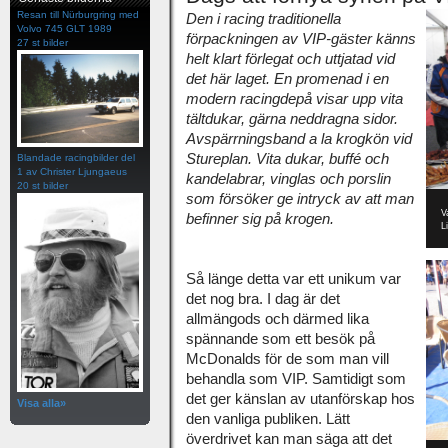
Resan till Nürburgring med
Den i racing traditionella
Volvo 745 GLT 1989
förpackningen av VIP-gäster känns
27 st bilder
helt klart förlegat och uttjatad vid
det här laget. En promenad i en
modern racingdepå visar upp vita
tältdukar, gärna neddragna sidor.
Avspärrningsband a la krogkön vid
Stureplan. Vita dukar, buffé och
Blandade racingbilder del
1 av Christer Ljungaeus
kandelabrar, vinglas och porslin
20 st bilder
som försöker ge intryck av att man
V
befinner sig på krogen.
L
Så länge detta var ett unikum var
det nog bra. I dag är det
allmängods och därmed lika
spännande som ett besök på
McDonalds för de som man vill
behandla som VIP. Samtidigt som
det ger känslan av utanförskap hos
Visa alla»
den vanliga publiken. Lätt
överdrivet kan man säga att det