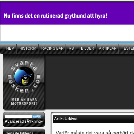
HEM
HISTORIK
RACING BAR
RBT
BILDER
ARTIKLAR
TESTE
Artikelarkivet
Avancerad sÃ¶kning»
Varför måste det vara så oerhört dy
Senaste bilderna