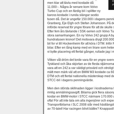
D
men klar att tävla med kostade då
p
11.000:-. Några år senare kom Volvo
Turbo Cup och en färdig bil i splitter ny
kaross kostade i runda slängar sextio
tusen då. Det är ungefär 150.000 i dagens penni
Granberg, Eje Elgh och Stefan Johansson. På de
införde reservat för yngre förare för att de skull
Efter fem års tävlande i SSK-serien och Volvo Tur
stora samanhangen. En ny Volvo 242 grupp A byggd
hundratusen kronor! Det motsvara drygt 200.00
bil for vi till Hockenheim för att köra i DTM. Inf
bilar. Efter en lång kamp med en lirare som he
vi bytte placering ett flertal gånger, rullade jag i
Vilken våt dröm det torde vara för en yngre svensk 
Tyskland och åka skjortan av de flesta stjärnorna
vara att en 242:a var väldigt prisvärd och otroli
mätt men märk väl att en BMW M3 kostade ca 6
DTM och ett flertal nationella mästerskap med d
STCC-bil i dagens penningvärde.
Men den största skillnaden ligger i kostnaderna fö
rimlig anmälningsavgift. Bilarna gick flera säson
kostar en BMW-motor i STCC närmare 170.000 a
ofta! För att inte tala om alla ingenjörer och exp
Transportbilarna i SLC 2008 slår med hästlängde
av 70-talet! Har racingen blivit bättre? Knappast!