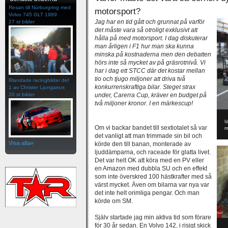
Resan till Nürburgring med
motorsport?
Volvo 745 GLT 1989
Jag har en tid gått och grunnat på varför
27 st bilder
det måste vara så otroligt exklusivt att
hålla på med motorsport. I dag diskuterar
man årligen i F1 hur man ska kunna
minska på kostnaderna men den debatten
hörs inte så mycket av på gräsrotnivå. Vi
har i dag ett STCC där det kostar mellan
tio och tjugo miljoner att driva två
Blandade racingbilder del
konkurrenskraftiga bilar. Steget strax
1 av Christer Ljungaeus
20 st bilder
under, Carerra Cup, kräver en budget på
två miljoner kronor. I en märkescup!
I
Om vi backar bandet till sextiotalet så var
m
det vanligt att man trimmade sin bil och
Visa alla»
körde den till banan, monterade av
ljuddämparna, och raceade för glatta livet.
Det var helt OK att köra med en PV eller
en Amazon med dubbla SU och en effekt
som inte överskred 100 hästkrafter med så
värst mycket. Även om bilarna var nya var
det inte helt orimliga pengar. Och man
körde om SM.
Själv startade jag min aktiva tid som förare
för 30 år sedan. En Volvo 142, i risigt skick