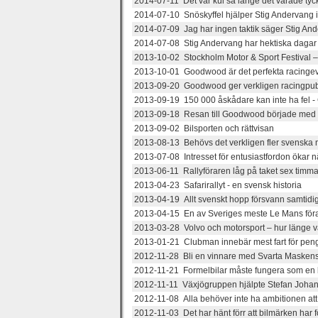
2014-07-11 Det var kul så länge det varade tyc
2014-07-10 Snöskyffel hjälper Stig Andervang i
2014-07-09 Jag har ingen taktik säger Stig Ande
2014-07-08 Stig Andervang har hektiska dagar f
2013-10-02 Stockholm Motor & Sport Festival – 
2013-10-01 Goodwood är det perfekta racing
2013-09-20 Goodwood ger verkligen racingpubl
2013-09-19 150 000 åskådare kan inte ha fel 
2013-09-18 Resan till Goodwood började med e
2013-09-02 Bilsporten och rättvisan
2013-08-13 Behövs det verkligen fler svenska 
2013-07-08 Intresset för entusiastfordon ökar n
2013-06-11 Rallyföraren låg på taket sex timmar
2013-04-23 Safarirallyt - en svensk historia
2013-04-19 Allt svenskt hopp försvann samtidi
2013-04-15 En av Sveriges meste Le Mans för
2013-03-28 Volvo och motorsport – hur länge 
2013-01-21 Clubman innebär mest fart för pen
2012-11-28 Bli en vinnare med Svarta Maskens
2012-11-21 Formelbilar måste fungera som en bö
2012-11-11 Växjögruppen hjälpte Stefan Johans
2012-11-08 Alla behöver inte ha ambitionen att 
2012-11-03 Det har hänt förr att bilmärken har f