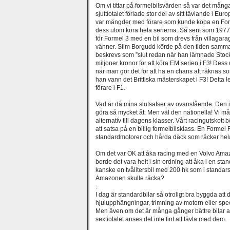
Om vi tittar på formelbilsvärden så var det mån
sjuttiotalet förlade stor del av sitt tävlande i E
var mängder med förare som kunde köpa en Form
dess utom köra hela serierna. Så sent som 1977
för Formel 3 med en bil som drevs från villagara
vänner. Slim Borgudd körde på den tiden samm
beskrevs som ”slut redan när han lämnade Stoc
miljoner kronor för att köra EM serien i F3! Dess
när man gör det för att ha en chans att räknas s
han vann det Brittiska mästerskapet i F3! Detta le
förare i F1.
Vad är då mina slutsatser av ovanstående. Den i
göra så mycket åt. Men väl den nationella! Vi mås
alternativ till dagens klasser. Vårt racingutskott
att satsa på en billig formelbilsklass. En Form
standardmotorer och hårda däck som räcker hel
Om det var OK att åka racing med en Volvo Amazo
borde det vara helt i sin ordning att åka i en st
kanske en tvålitersbil med 200 hk som i standars
Amazonen skulle räcka?
.
I dag är standardbilar så otroligt bra byggda att d
hjulupphängningar, trimning av motorn eller spe
Men även om det är många gånger bättre bilar 
sextiotalet anses det inte fint att tävla med dem.