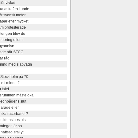
förtvivlad
katastrofen kunde
ör svensk motor
par efter mycket
am protesterade
terigen blev de
ering efter ti
gynnelse
rtade när STCC
ar råd
rning med släpvagn
 Stockholm på 70
 ett minne fö
 talet
lserummen måste öka
 regnbågens slut
garage eller
nska racerbanor?
mtidens besluts
kategori är sn
attssolsrallyt