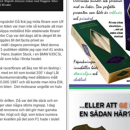
ick Wigroth-Jönsson mekar med Peggens Volvo
å 80-talet.
ngvärde! Då fick jag möta förare som Ulf
n tiden var man inte så korkade att man
e slippa motstånd från etablerade förare!
bo Cup var det dags att ta steget till de
es till det facila priset av
0 mätt i dagens penningar. Med denna
ör F1-publiken ställde jag upp mot 41 andra
ter Hans Joakim Stuck, i en BMW 635CSi,
 mål som tvåa i första heatet.
racerförare att åka ner till en tävling i
 med en bil som kostat 200’ i dag! Låt
gt konkurrenskraftig med dåtidens mått
00.000 1987 och då kunde man köra EM,
en bilen . Det motsvarar ungefär en halv
r driften. Då var det lite däck och en
ger utan några större ingrepp. I dag
tt renovera och det gör man ganska
erter, högt och lågt, som krävs numera.
r kvalitén på det som F1 hade i slutet