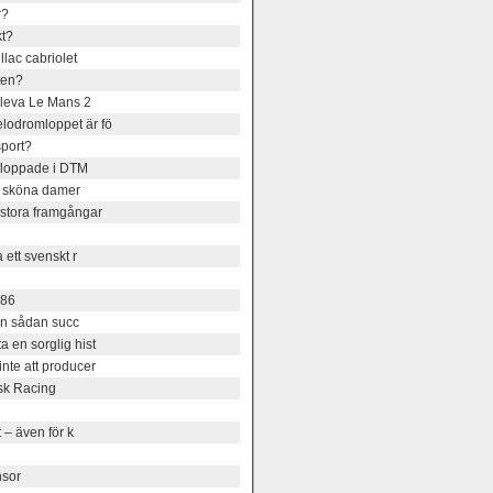
r?
kt?
lac cabriolet
ten?
pleva Le Mans 2
lodromloppet är fö
sport?
floppade i DTM
et sköna damer
stora framgångar
ett svenskt r
986
 en sådan succ
 en sorglig hist
nte att producer
sk Racing
 – även för k
nsor