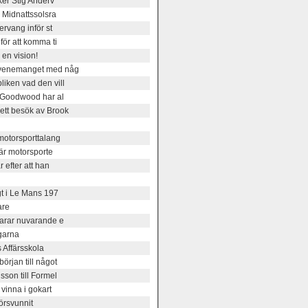
ker Stig Anderv
 Midnattssolsra
rvang inför st
ör att komma ti
en vision!
evenemanget med någ
iken vad den vill
- Goodwood har al
tt besök av Brook
motorsporttalang
är motorsporte
 efter att han
gt i Le Mans 197
are
varar nuvarande e
garna
 Affärsskola
rjan till något
son till Formel
vinna i gokart
örsvunnit