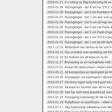
2020-01-21 It´s rolling sa Stig Andervang till en 
2020-01-09 Racingkriget - del 9 om hur STCC-
2020-01-08 Racingkriget - del 8 om framtiden f
2020-01-07 Racingkriget - Del 7 om den som ga
2020-01-06 Racingkriget - Del 6 om att inga te
2020-01-05 Racingkriget - del 5 om när Flash å
2020-01-03 Racingkriget - del 3 om Flash Engine
2020-01-02 Racingkriget - del 2 om STCCs be
2020-01-01 Racingkriget - del 1 om att allt sta
2017-12-10 Motorsport ska utövas av de som h
2016-03-14 Hur undviker man wobbling vid kö
2015-11-19 En historia om att köpa en ny bil
2015-11-17 Bromsning av en racingmotor mitt i
2015-07-01 Resan till rallycrossen i Höljes blev
2015-05-21 Att transportera en tävlingsbil på 60
2015-03-30 Kunskapen om motorsport i styre
2015-03-27 Det finns ingen kista med guld vid
2015-02-02 Att köpa en racerbil utan att ha ett 
2015-01-30 Vad har varit mest populärt på sve
2015-01-23 Föryngring nödvändig för att nå fra
2015-01-19 Rallyförare vs racerförare – vilken 
2014-07-17 Stig Andervang reflekterar över Midn