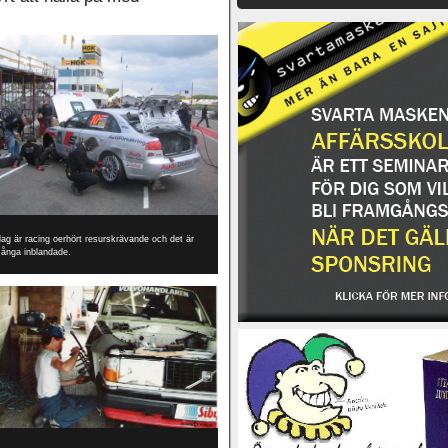
dag är racing oerhört resurskrävande och det är
ånga inblandade.