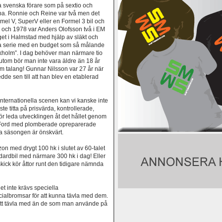
ga svenska förare som på sextio och
uropa. Ronnie och Reine var två men det
el V, SuperV eller en Formel 3 bil och
 och 1978 var Anders Olofsson två i EM
get i Halmstad med hjälp av släkt och
a serie med en budget som så målande
kholm”. I dag behöver man närmare tio
 utom bör man inte vara äldre än 18 år
om talang! Gunnar Nilsson var 27 år när
dde sen till att han blev en etablerad
nternationella scenen kan vi kanske inte
te titta på prisvärda, kontrollerade,
 bör leda utvecklingen åt det hållet genom
el Ford med plomberade opreparerade
a säsongen är önskvärt.
n med drygt 100 hk i slutet av 60-talet
andardbil med närmare 300 hk i dag! Eller
kick kör åttor runt den tidigare nämnda
et inte krävs speciella
cialbromsar för att kunna tävla med dem.
att tävla med än de som man använde på