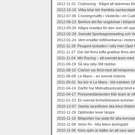
2012-11-01 Clubracing - Något att skämmas fö
2012-10-16 Vilka bilar blir framtida samlarobje
2012-07-06 Cruisingchaffis i Västerås i en Cadil
2012-06-23 Behövs det fler ungdomar i bilspor
2012-05-26 Några resetips för den som vill up
2012-02-29 Svenskt Sportvagnsmeeting och Ve
2012-01-24 Vem ersätter biltillverkarna i motor
2011-11-28 Peugeot lyckades i rally men Opel 
2011-11-27 Där det finns tuffa grabbar finns d
2011-11-04 MH Racing – ett svenskt team med 
2011-09-19 Så ska rally-SM räddas
2011-08-10 Clarion var först med att helsponsra 
2011-06-09 Le Mans – en svensk historia
2011-05-01 Nu kör vi Le Mans - löd rubriken 1
2011-04-24 Därför har Midnattssolsrallyt blivit
2011-04-17 Pressmeddelanden från team är ofta
2011-01-23 En svensk formelbilsserie kommer i
2010-12-07 Gamla racerförare ska köra Histori
2010-11-28 Optimister lever längre
2010-11-16 Bilsporten har plats för alla koncept
2010-11-08 Volvo Pv - Alla tiders tävlingsbil
2010-11-06 Köra själv är bättre än att vara spo