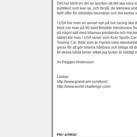
Det har blivit en del av sporten att det ska vara så
publiken som kan se, och förstå, de tekniska und
fallit offer för inbördes beundran och det verkar v
I USA har man en annan syn på hur racing ska d
blick när man på 90-talet försökte introducera S
på något sätt med bilarnas prestanda och mycket 
stället kör man i USA serier som Koni Sports 
Touring Car. Bilar som är mycket nära standardsk
göras för att gör bilarna hållbara och billiga att 
till dessa båda serier vilket jag tycker är väldigt m
Av Peggen Andersson
Länkar
http://www.grand-am.com/koni/
http://www.world-challenge.com/
Fler artiklar