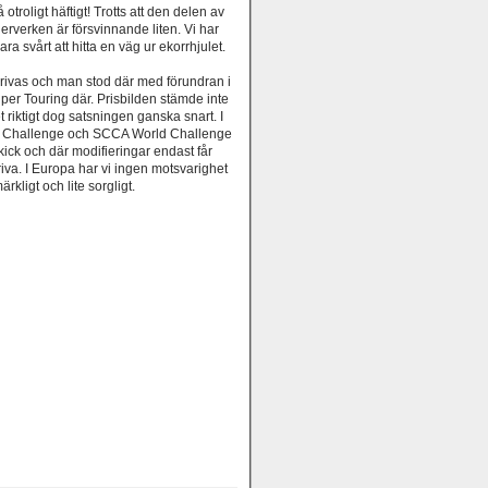
 otroligt häftigt! Trotts att den delen av
erverken är försvinnande liten. Vi har
ara svårt att hitta en väg ur ekorrhjulet.
rivas och man stod där med förundran i
uper Touring där. Prisbilden stämde inte
riktigt dog satsningen ganska snart. I
Car Challenge och SCCA World Challenge
ick och där modifieringar endast får
driva. I Europa har vi ingen motsvarighet
ärkligt och lite sorgligt.