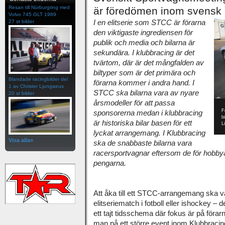
Resan till Nürburgring med
är föredömen inom svensk 
Volvo 745 GLT 1989
27 st bilder
I en elitserie som STCC är förarna
den viktigaste ingrediensen för
publik och media och bilarna är
sekundära. I klubbracing är det
tvärtom, där är det mångfalden av
biltyper som är det primära och
Blandade racingbilder del
förarna kommer i andra hand. I
1 av Christer Ljungaeus
STCC ska bilarna vara av nyare
20 st bilder
årsmodeller för att passa
F
sponsorerna medan i klubbracing
b
är historiska bilar basen för ett
L
lyckat arrangemang. I Klubbracing
Visa alla»
ska de snabbaste bilarna vara
racersportvagnar eftersom de för hobbyå
pengarna.
Att åka till ett STCC-arrangemang ska va
elitseriematch i fotboll eller ishockey – 
ett tajt tidsschema där fokus är på för
man på ett större event inom Klubbraci