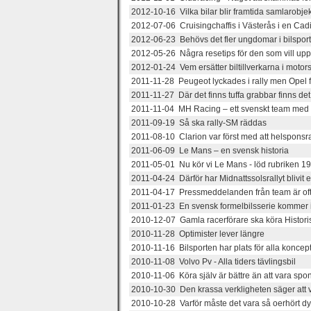
2012-10-16 Vilka bilar blir framtida samlarobje
2012-07-06 Cruisingchaffis i Västerås i en Cadil
2012-06-23 Behövs det fler ungdomar i bilspor
2012-05-26 Några resetips för den som vill up
2012-01-24 Vem ersätter biltillverkarna i motor
2011-11-28 Peugeot lyckades i rally men Opel 
2011-11-27 Där det finns tuffa grabbar finns d
2011-11-04 MH Racing – ett svenskt team med 
2011-09-19 Så ska rally-SM räddas
2011-08-10 Clarion var först med att helsponsra 
2011-06-09 Le Mans – en svensk historia
2011-05-01 Nu kör vi Le Mans - löd rubriken 1
2011-04-24 Därför har Midnattssolsrallyt blivit
2011-04-17 Pressmeddelanden från team är ofta
2011-01-23 En svensk formelbilsserie kommer i
2010-12-07 Gamla racerförare ska köra Histori
2010-11-28 Optimister lever längre
2010-11-16 Bilsporten har plats för alla koncept
2010-11-08 Volvo Pv - Alla tiders tävlingsbil
2010-11-06 Köra själv är bättre än att vara spo
2010-10-30 Den krassa verkligheten säger att vi 
2010-10-28 Varför måste det vara så oerhört dyrt