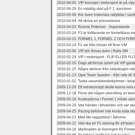
2010-08-05 VIP-koncept i motorsport är på väg 
2010-06-29 En märklig start på F 1 -karriären
2010-05-08 Kör även historiska rallybilar i sa
2010-04-04 Att skriva en pressrelease
2010-04-03 Ronnie Peterson - Superswede
2010-03-24 F3 är fortfarande en formelklass me
2010-03-15 FORMEL 1, FORMEL 2 OCH FOR
2010-03-14 F1 var från början ett förar-VM
2010-03-06 VIP bör finnas även i Rally-SM
2010-02-24 VIP i motorsport - FLIP ELLER FL
2010-02-20 Dags att förnya synen på VIP-gäster
2010-01-25 Några skrönor från rallyskogen nä
2010-01-13 Opel Team Sweden - från rally till
2010-01-02 Tyska varumärkesbekymmer i bilsp
2009-12-28 Ett retrokoncept skulle kunna vara 
2009-12-18 Finns det någon utveckling av tala
2009-05-18 Kostnaderna i Formel 1 måste sän
2009-04-28 Vad händer i bilvärlden och var ska
2009-04-25 Racing behöver inte kosta sista skj
2009-04-23 Med lite raggarblod i ådrorna
2009-04-22 Vad ska en F1-säsong för ett team 
2009-04-16 Marknaden är lösningen för Forme