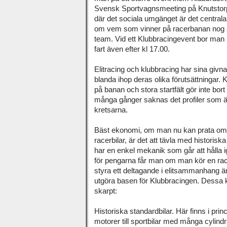
Svensk Sportvagnsmeeting på Knutstorp 
där det sociala umgänget är det central
om vem som vinner på racerbanan nog är
team. Vid ett Klubbracingevent bor man h
fart även efter kl 17.00.
Elitracing och klubbracing har sina givna r
blanda ihop deras olika förutsättningar.
på banan och stora startfält gör inte bo
många gånger saknas det profiler som ä
kretsarna.
Bäst ekonomi, om man nu kan prata om 
racerbilar, är det att tävla med historiska
har en enkel mekanik som går att hålla i
för pengarna får man om man kör en rac
styra ett deltagande i elitsammanhang ä
utgöra basen för Klubbracingen. Dessa kl
skarpt:
Historiska standardbilar. Här finns i prin
motorer till sportbilar med många cylindra