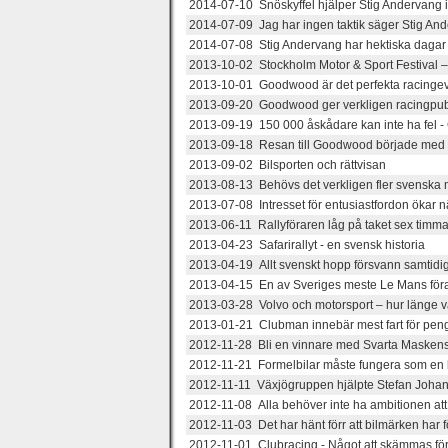
2014-07-10 Snöskyffel hjälper Stig Andervang i
2014-07-09 Jag har ingen taktik säger Stig Ande
2014-07-08 Stig Andervang har hektiska dagar f
2013-10-02 Stockholm Motor & Sport Festival – 
2013-10-01 Goodwood är det perfekta racing
2013-09-20 Goodwood ger verkligen racingpubl
2013-09-19 150 000 åskådare kan inte ha fel 
2013-09-18 Resan till Goodwood började med e
2013-09-02 Bilsporten och rättvisan
2013-08-13 Behövs det verkligen fler svenska 
2013-07-08 Intresset för entusiastfordon ökar n
2013-06-11 Rallyföraren låg på taket sex timmar
2013-04-23 Safarirallyt - en svensk historia
2013-04-19 Allt svenskt hopp försvann samtidi
2013-04-15 En av Sveriges meste Le Mans för
2013-03-28 Volvo och motorsport – hur länge 
2013-01-21 Clubman innebär mest fart för pen
2012-11-28 Bli en vinnare med Svarta Maskens
2012-11-21 Formelbilar måste fungera som en bö
2012-11-11 Växjögruppen hjälpte Stefan Johans
2012-11-08 Alla behöver inte ha ambitionen att 
2012-11-03 Det har hänt förr att bilmärken har f
2012-11-01 Clubracing - Något att skämmas fö