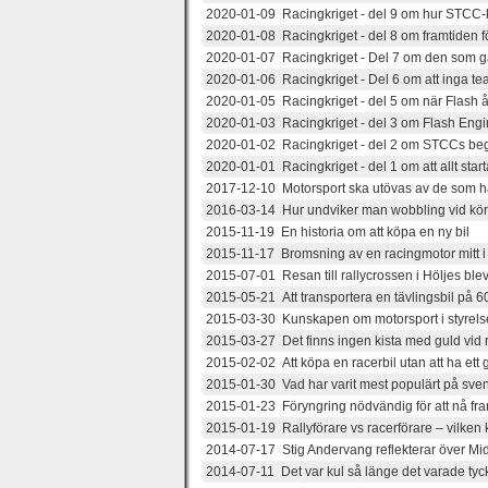
2020-01-09 Racingkriget - del 9 om hur STCC-
2020-01-08 Racingkriget - del 8 om framtiden f
2020-01-07 Racingkriget - Del 7 om den som ga
2020-01-06 Racingkriget - Del 6 om att inga te
2020-01-05 Racingkriget - del 5 om när Flash å
2020-01-03 Racingkriget - del 3 om Flash Engine
2020-01-02 Racingkriget - del 2 om STCCs be
2020-01-01 Racingkriget - del 1 om att allt sta
2017-12-10 Motorsport ska utövas av de som h
2016-03-14 Hur undviker man wobbling vid kö
2015-11-19 En historia om att köpa en ny bil
2015-11-17 Bromsning av en racingmotor mitt i
2015-07-01 Resan till rallycrossen i Höljes blev
2015-05-21 Att transportera en tävlingsbil på 60
2015-03-30 Kunskapen om motorsport i styre
2015-03-27 Det finns ingen kista med guld vid
2015-02-02 Att köpa en racerbil utan att ha ett 
2015-01-30 Vad har varit mest populärt på sve
2015-01-23 Föryngring nödvändig för att nå fra
2015-01-19 Rallyförare vs racerförare – vilken 
2014-07-17 Stig Andervang reflekterar över Midn
2014-07-11 Det var kul så länge det varade tyc